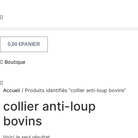
Aller
au
contenu
0,00
€
PANIER
Boutique
Accueil
/ Produits identifiés “collier anti-loup bovins”
collier anti-loup
bovins
Voici le seul résultat