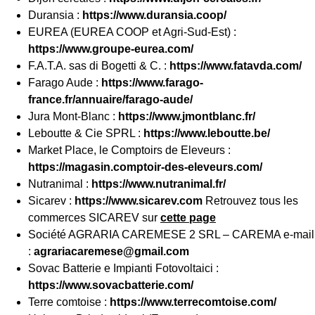
Duransia :
https://www.duransia.coop/
EUREA (EUREA COOP et Agri-Sud-Est) :
https://www.groupe-eurea.com/
F.A.T.A. sas di Bogetti & C. :
https://www.fatavda.com/
Farago Aude :
https://www.farago-
france.fr/annuaire/farago-aude/
Jura Mont-Blanc :
https://www.jmontblanc.fr/
Leboutte & Cie SPRL :
https://www.leboutte.be/
Market Place, le Comptoirs de Eleveurs :
https://magasin.comptoir-des-eleveurs.com/
Nutranimal :
https://www.nutranimal.fr/
Sicarev :
https://www.sicarev.com
Retrouvez tous les
commerces SICAREV sur
cette page
Société AGRARIA CAREMESE 2 SRL – CAREMA e-mail
:
agrariacaremese@gmail.com
Sovac Batterie e Impianti Fotovoltaici :
https://www.sovacbatterie.com/
Terre comtoise :
https://www.terrecomtoise.com/