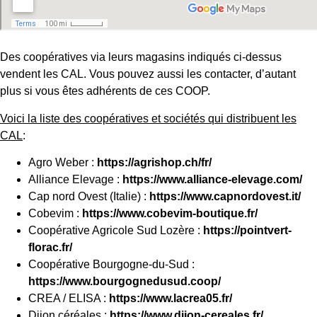
Des coopératives via leurs magasins indiqués ci-dessus
vendent les CAL. Vous pouvez aussi les contacter, d’autant
plus si vous êtes adhérents de ces COOP.
Voici la liste des coopératives et sociétés qui distribuent les
CAL
:
Agro Weber :
https://agrishop.ch/fr/
Alliance Elevage :
https://www.alliance-elevage.com/
Cap nord Ovest (Italie) :
https://www.capnordovest.it/
Cobevim :
https://www.cobevim-boutique.fr/
Coopérative Agricole Sud Lozère :
https://pointvert-
florac.fr/
Coopérative Bourgogne-du-Sud :
https://www.bourgognedusud.coop/
CREA / ELISA :
https://www.lacrea05.fr/
Dijon céréales :
https://www.dijon-cereales.fr/