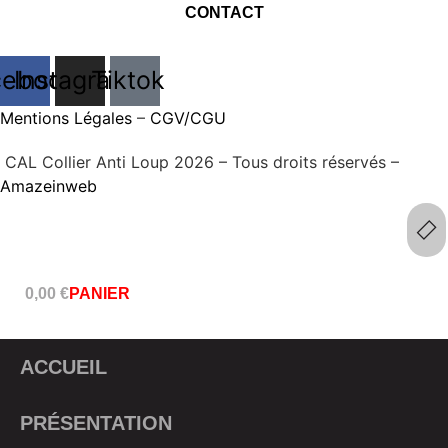
CONTACT
cebook
Instagram
Tiktok
Mentions Légales
–
CGV/CGU
CAL Collier Anti Loup 2026 – Tous droits réservés –
Amazeinweb
0,00
€
PANIER
ACCUEIL
PRÉSENTATION