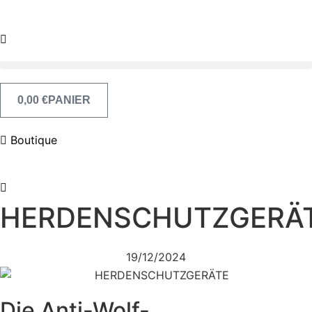
Aller
au
contenu
0,00
€
PANIER
Boutique
HERDENSCHUTZGERÄ
19/12/2024
Die Anti-Wolf-